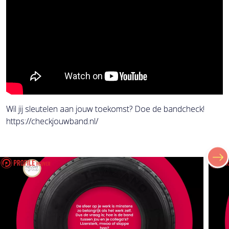
Wil jij sleutelen aan jouw toekomst? Doe de bandcheck!
https://checkjouwband.nl/