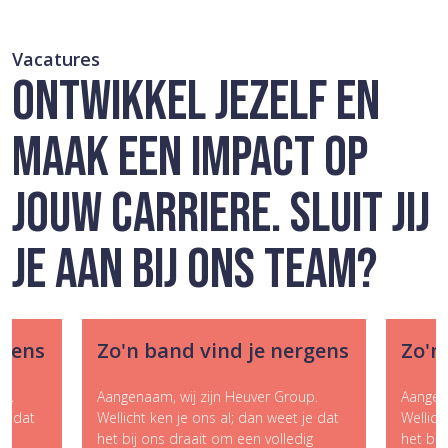
Vacatures
ONTWIKKEL JEZELF EN
MAAK EEN IMPACT OP
JOUW CARRIERE. SLUIT JIJ
JE AAN BIJ ONS TEAM?
rgens
Zo'n band vind je nergens
Zo'n
up.
Aangenaam, wij zijn Heuver Group.
Aangena
je dat
Wellicht ken je ons al; dan weet je dat
Wellich
ig
het bij ons draait om een volledig
het bij