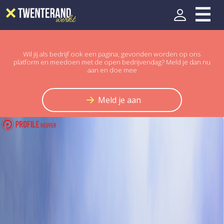
Wil jij als bedrijf ook een pagina, gevonden worden op ons
platform en meedoen met de open bedrijvendag? Meld je dan nu
aan en doe mee
Meld je aan